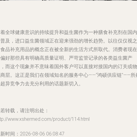
随着全球健康意识的持续提升和益生菌作为一种膳食补充剂在国
的普及，进口益生菌领域正在迎来强劲的增长趋势。以往仅仅视
为食品补充用品的概念正在被全新的生活方式所取代。消费者现
更偏好那些具有明确高质量证明、严苛监管记录的各类益生菌产
品，而这个现象并不意味着国外客户可以直接对接国内的订关或
商层。这正是我们在领域知名的服务中心——“鸿硕供应链”——所
的超异竞争力去充分利用的话题新切入。
如若转载，请注明出处：
ttp://www.xshermed.com/product/114.html
新时间：2026-08-06 06:08:47