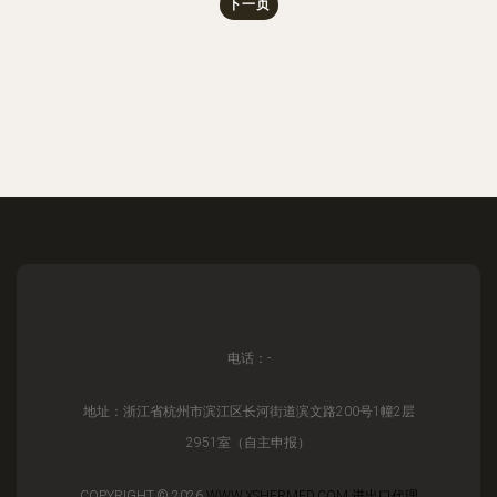
下一页
电话：-
地址：浙江省杭州市滨江区长河街道滨文路200号1幢2层
2951室（自主申报）
COPYRIGHT © 2026
WWW.XSHERMED.COM
进出口代理