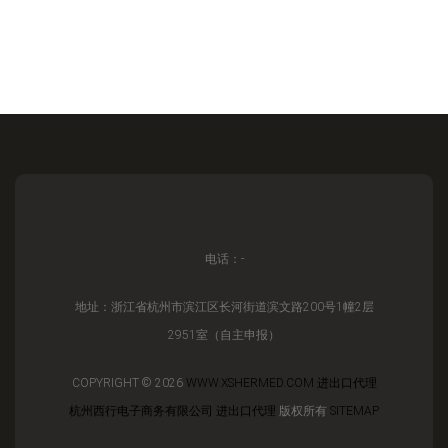
电话：-
地址：浙江省杭州市滨江区长河街道滨文路200号1幢2层
2951室（自主申报）
COPYRIGHT © 2026
WWW.XSHERMED.COM
进出口代理
杭州西行电子商务有限公司
进出口代理
版权所有
SITEMAP