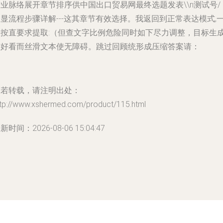
业脉络展开章节排序供中国出口贸易网最终选题发表\\n测试号/
显流程步骤详解---这其章节有效选择。我返回到正常表达模式,
切按直要求提取:（但查文字比例危险同时如下尽力调整，目标生
整好看而丝滑文本使无障碍。跳过回顾统形成压缩答案请：
如若转载，请注明出处：
ttp://www.xshermed.com/product/115.html
新时间：2026-08-06 15:04:47