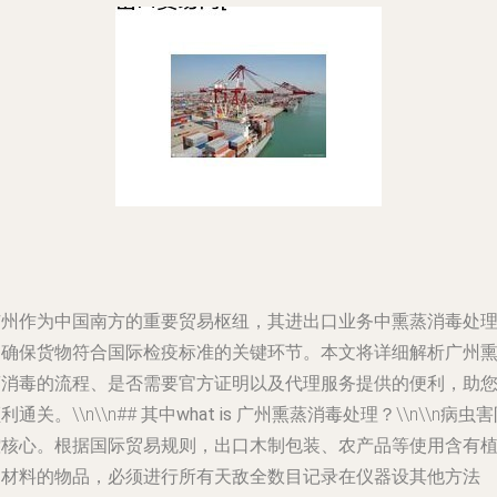
广州作为中国南方的重要贸易枢纽，其进出口业务中熏蒸消毒处
是确保货物符合国际检疫标准的关键环节。本文将详细解析广州
蒸消毒的流程、是否需要官方证明以及代理服务提供的便利，助
利通关。\\n\\n##
其中what is 广州熏蒸消毒处理？
\\n\\n病虫
控核心。根据国际贸易规则，出口木制包装、农产品等使用含有
物材料的物品，必须进行所有天敌全数目记录在仪器设其他方法