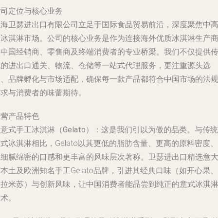
公司定位与核心业务
上海卫瑟进出口有限公司立足于国际食品贸易前沿，深度聚焦中
端冰淇淋市场。公司的核心业务是作为连接海外优质冰淇淋生产
与中国经销商、零售商及终端消费者的专业桥梁。我们不仅提供
统的进出口通关、物流、仓储等一站式代理服务，更注重源头选
品、品牌孵化与市场适配，确保每一款产品都符合中国市场的法
要求与消费者的味蕾期待。
主营产品特色
.
意式手工冰淇淋（Gelato）
：这是我们引以为傲的品类。与传统
式冰淇淋相比，Gelato以其更低的脂肪含量、更高的原料密度、
更细腻绵密的口感和更丰富的风味层次著称。卫瑟进出口精选意
本土及欧洲知名手工Gelato品牌，引进其经典口味（如开心果、
提拉米苏）与创新风味，让中国消费者能品尝到纯正的意式冰淇
艺术。