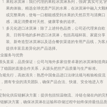
果粒冰淇淋
：我们代理的果粒冰淇淋系列，强调“真实可见”
果肉体验。精选全球优质产区的水果，在冰淇淋中融入大颗
或完整果肉，使每一口都能感受到水果的天然芬芳与清爽口
感，满足消费者对天然、健康零食的追求。
多元化进口冰淇淋
：除了上述特色品类，公司还代理来自欧
美、日韩等地的多种进口冰淇淋，包括高端杯装、家庭分享
装、新奇造型冰淇淋以及适合餐饮渠道的专用产品线，为客
提供丰富且差异化的产品选择。
专业服务与优势
源头直采，品质保证
：公司与海外多家信誉卓著的冰淇淋制造商
立了稳固的直接合作关系，从源头把控产品质量与生产标准。
合规先行，高效清关
：熟悉中国食品进口法律法规与检验检疫流
程，拥有专业的清关团队，确保产品合法、快速、安全地进入市
场。
定制化供应链解决方案
：提供包括恒温物流、冷链仓储在内的完
冷链解决方案，确保冰淇淋在运输和存储过程中始终保持最佳品