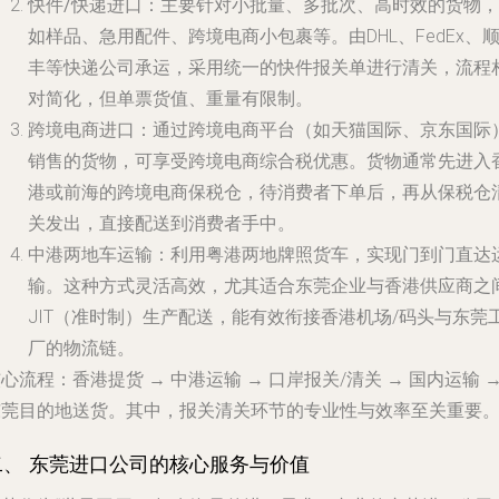
快件/快递进口
：主要针对小批量、多批次、高时效的货物，
如样品、急用配件、跨境电商小包裹等。由DHL、FedEx、
丰等快递公司承运，采用统一的快件报关单进行清关，流程
对简化，但单票货值、重量有限制。
跨境电商进口
：通过跨境电商平台（如天猫国际、京东国际
销售的货物，可享受跨境电商综合税优惠。货物通常先进入
港或前海的跨境电商保税仓，待消费者下单后，再从保税仓
关发出，直接配送到消费者手中。
中港两地车运输
：利用粤港两地牌照货车，实现门到门直达
输。这种方式灵活高效，尤其适合东莞企业与香港供应商之
JIT（准时制）生产配送，能有效衔接香港机场/码头与东莞
厂的物流链。
核心流程
：香港提货 → 中港运输 → 口岸报关/清关 → 国内运输 
东莞目的地送货。其中，报关清关环节的专业性与效率至关重要
二、 东莞进口公司的核心服务与价值