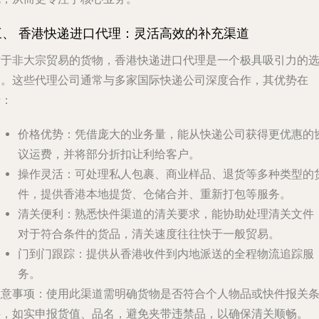
三、 香港快递进口代理：灵活高效的补充渠道
对于非大宗贸易的货物，香港快递进口代理是一个极具吸引力的
择。这些代理公司通常与多家国际快递公司深度合作，其优势在
于：
价格优势
：凭借庞大的业务量，能从快递公司获得更优惠的
议运费，并将部分折扣让利给客户。
操作灵活
：可处理私人包裹、商业样品、退货等多种类型的
件，提供香港本地提货、仓储合并、重新打包等服务。
清关便利
：熟悉快件渠道的清关要求，能协助处理清关文件
对于符合条件的货品，清关速度往往快于一般贸易。
门到门跟踪
：提供从香港收件到内地派送的全程物流追踪服
务。
注意事项
：使用此渠道需明确货物是否符合个人物品或快件报关
件，如实申报货值、品名，避免夹带违禁品，以确保清关顺畅。