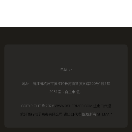
电话：-
地址：浙江省杭州市滨江区长河街道滨文路200号1幢2层
2951室（自主申报）
COPYRIGHT © 2026
WWW.XSHERMED.COM
进出口代理
杭州西行电子商务有限公司
进出口代理
版权所有
SITEMAP