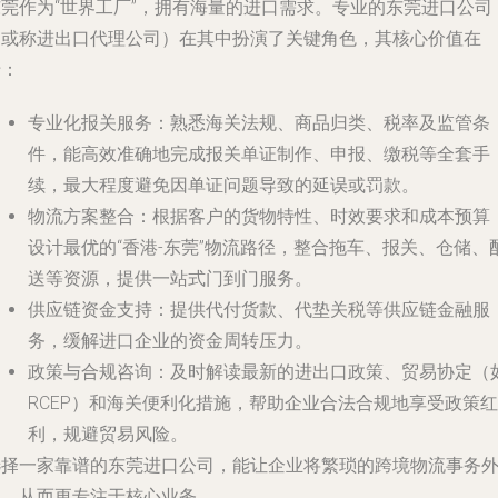
东莞作为“世界工厂”，拥有海量的进口需求。专业的东莞进口公司
（或称进出口代理公司）在其中扮演了关键角色，其核心价值在
于：
专业化报关服务
：熟悉海关法规、商品归类、税率及监管条
件，能高效准确地完成报关单证制作、申报、缴税等全套手
续，最大程度避免因单证问题导致的延误或罚款。
物流方案整合
：根据客户的货物特性、时效要求和成本预算
设计最优的“香港-东莞”物流路径，整合拖车、报关、仓储、
送等资源，提供一站式门到门服务。
供应链资金支持
：提供代付货款、代垫关税等供应链金融服
务，缓解进口企业的资金周转压力。
政策与合规咨询
：及时解读最新的进出口政策、贸易协定（
RCEP）和海关便利化措施，帮助企业合法合规地享受政策红
利，规避贸易风险。
选择一家靠谱的东莞进口公司，能让企业将繁琐的跨境物流事务
包，从而更专注于核心业务。